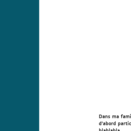
Dans ma famill
d’abord parti
blablabla