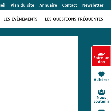
eil
Plan du site
Annuaire
Contact
Newsletter
LES ÉVÈNEMENTS
LES QUESTIONS FRÉQUENTES

Faire un
don

Adhérer

Nous
soutenir